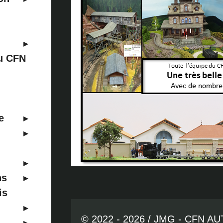
au CFN
e
ns
is
© 2022 - 2026 / JMG - CFN A
...