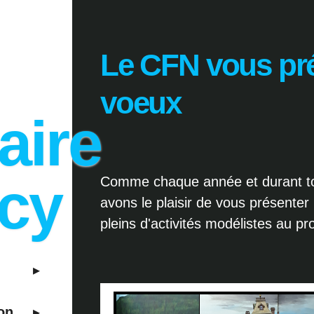
Le CFN vous pr
voeux
aire
cy
Comme chaque année et durant tou
avons le plaisir de vous présenter
pleins d'activités modélistes au p
ion