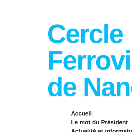
Passer
au
Cercle
contenu
principal
Ferrovi
de Nan
Accueil
Le mot du Président
Actualité et informat