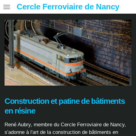
Cercle Ferroviaire de Nancy
Passer
au
contenu
principal
.
Construction et patine de bâtiments
en résine
René Aubry, membre du Cercle Ferroviaire de Nancy,
s'adonne à l'art de la construction de bâtiments en