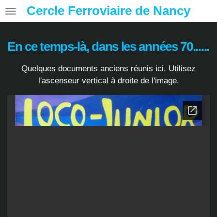
Cercle Ferroviaire de Nancy
Passer
au
contenu
En ce temps-là, dans les années 70......
principal
Quelques documents anciens réunis ici. Utilisez
l'ascenseur vertical à droite de l'image.