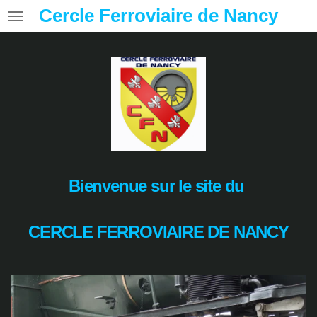
Cercle Ferroviaire de Nancy
Passer
au
contenu
principal
Bienvenue sur le site du
CERCLE
FERROVIAIRE DE NANCY